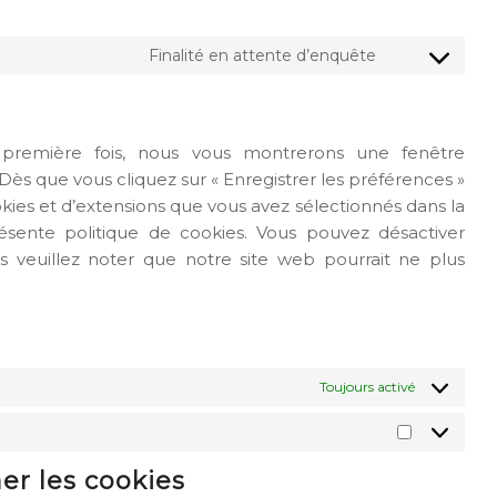
Finalité en attente d’enquête
Consent
to
service
divers
 première fois, nous vous montrerons une fenêtre
 Dès que vous cliquez sur « Enregistrer les préférences »
ookies et d’extensions que vous avez sélectionnés dans la
ésente politique de cookies. Vous pouvez désactiver
ais veuillez noter que notre site web pourrait ne plus
Toujours activé
Marketing
mer les cookies