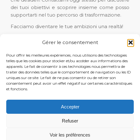
dei tuoi obiettivi e scoprire insieme come posso
supportarti nel tuo percorso di trasformazione.
Facciamo diventare le tue ambizioni una realtà!
marjorie@ublooming.lu
Gérer le consentement
+352 691 260 013
Pour offrir les meilleures expériences, nous utilisons des technologies
telles que les cookies pour stocker et/ou accéder aux informations des
Fissiamo una call insieme
appareils. Le fait de consentir à ces technologies nous permettra de
traiter des données telles que le comportement de navigation ou les ID
uniques sur ce site. Le fait de ne pas consentir ou de retirer son
consentement peut avoir un effet négatif sur certaines caractéristiques
et fonctions.
Accepter
Ublooming Sarls
Legal office: 2 rue Edward Steichen 2540 Neudorf-Weimershof -
Refuser
Luxembourg
Email: marjorie@ublooming.lu - Tel: +352 691260013 | RCS : B298766 -
Voir les préférences
Num TVA: LU36901824